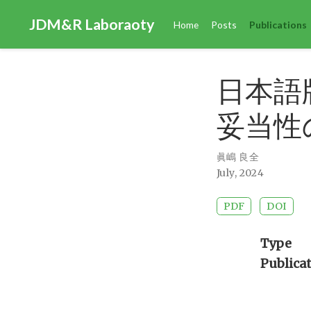
JDM&R Laboraoty
Home
Posts
Publications
日本語
妥当性
眞嶋 良全
July, 2024
PDF
DOI
Type
Publica