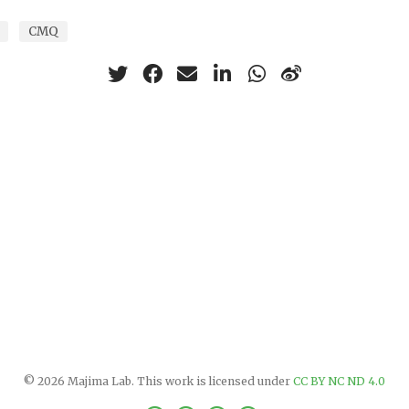
CMQ
© 2026 Majima Lab. This work is licensed under
CC BY NC ND 4.0