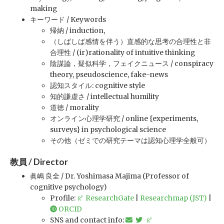
making
キーワード / Keywords
帰納 / induction,
（しばしば感情を伴う）直感的な思考の合理性と非
合理性 / (ir)rationality of intuitive thinking
陰謀論，疑似科学，フェイクニュース / conspiracy
theory, pseudoscience, fake-news
認知スタイル: cognitive style
知的謙虚さ / intellectual humility
道徳 / morality
オンライン心理学研究 / online {experiments,
surveys} in psychological science
その他（ゼミでの研究テーマは認知心理学全般可）
教員 / Director
眞嶋 良全 / Dr. Yoshimasa Majima (Professor of
cognitive psychology)
Profile:
ResearchGate
|
Researchmap (JST)
|
ORCID
SNS and contact info: