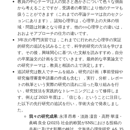
教員の中心テーマは人の賢さと愚かさについて色々な側面
から考えることですが，受講者の希望により他のテーマも
扱うことができます（これまでの卒論テーマは次のセクシ
ョンにあります）。認知心理学は，心理学上の大体の領
域・問題は対象となり得ます。他の○○心理学との違いは，
おおよそアプローチの仕方の違いです。
3年次の専門演習では，これまでに行われた心理学の実証
的研究の追試を試みることで，科学的研究の方法を学びま
す。その後，興味関心に基づいた文献を読みすすめ，自分
の卒業論文の計画を立てていきます。最終的な卒業論文で
の研究テーマは，教員と相談の上で決定します。
追試研究は数人でチームを組み，研究の計画（事前登録や
研究倫理審査申請書の作成も含む），実行，分析，レポー
トの執筆という実際の研究の流れに沿った取り組みを行
い，研究技法を実践的なトレーニングによって修得しま
す。例えば 2023 年度は，「信じる」ということに注目し
た以下の先行研究の追試を行い，学術大会で発表しまし
た。
我々の研究成果
: 永澤 昂希・淡路 凜音・高野 華凜・
眞嶋 良全 (2023). 社会的称賛がSNSにおける投稿の
共有に及ぼす影響の検討 北海道心理学研究, 46, 35.