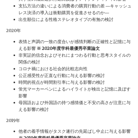
支払方法の違いによる消費者の購買行動の差 ―キャッシュ
レス決済の導入は衝動購買を促進させるのか―
出生順位による性格ステレオタイプの有無の検討
2020年
表情と声調の一致の度合いが感情判断の正確性と記憶に与
える影響
※ 2020年度学科最優秀卒業論文
非実証的信念およびそれにまつわる行動と思考スタイルの
関係の検討
コロナ禍における社会的比較志向性
公正感受性が正直な行動に与える影響の検討
時間的視点が時間割引率に与える影響の検討
蛍光マーカーペンによるハイライトが検出と記憶に及ぼす
影響
母国語および外国語の持つ感情価と不安の高さが注意に与
える影響の検討
2019年
他者の着手情報がタスク遂行の先延ばし中止に与える影響