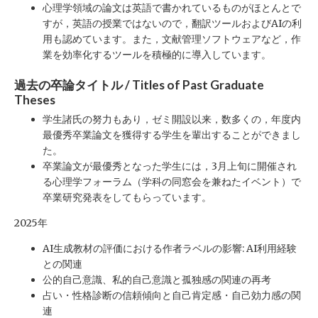
心理学領域の論文は英語で書かれているものがほとんとで
すが，英語の授業ではないので，翻訳ツールおよびAIの利
用も認めています。また，文献管理ソフトウェアなど，作
業を効率化するツールを積極的に導入しています。
過去の卒論タイトル / Titles of Past Graduate
Theses
学生諸氏の努力もあり，ゼミ開設以来，数多くの，年度内
最優秀卒業論文を獲得する学生を輩出することができまし
た。
卒業論文が最優秀となった学生には，3月上旬に開催され
る心理学フォーラム（学科の同窓会を兼ねたイベント）で
卒業研究発表をしてもらっています。
2025年
AI生成教材の評価における作者ラベルの影響: AI利用経験
との関連
公的自己意識、私的自己意識と孤独感の関連の再考
占い・性格診断の信頼傾向と自己肯定感・自己効力感の関
連