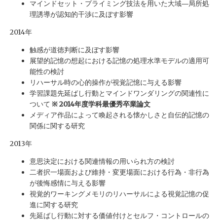
マインドセット・プライミング技法を用いた大域―局所処
理誘導が認知的干渉に及ぼす影響
2014年
触感が道徳判断に及ぼす影響
展望的記憶の想起における記憶の処理水準モデルの適用可
能性の検討
リハーサル時の心的操作が視覚記憶に与える影響
学習課題先延ばし行動とマインドワンダリングの関連性に
ついて
※ 2014年度学科最優秀卒業論文
メディア作品によって喚起される懐かしさと自伝的記憶の
関係に関する研究
2013年
意思決定における関連情報の用いられ方の検討
二者択一場面および維持・変更場面における行為・非行為
が後悔感情に与える影響
視覚的ワーキングメモリのリハーサルによる視覚記憶の促
進に関する研究
先延ばし行動に対する価値付けとセルフ・コントロールの