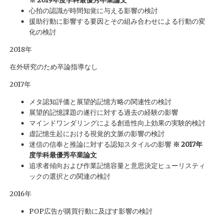
※ 2019年度学科最優秀卒業論文
心拍の認識が時間知覚に与える影響の検討
援助行動に影響する要因とその組み合わせによる行動の変
化の検討
2018年
在外研究のため卒論指導なし
2017年
メタ認知評価と展望的記憶方略の関連性の検討
展望的記憶課題の遂行に対する過去の経験の影響
マインドワンダリングによる創造性向上効果の実験的検討
虚記憶生起における視覚的文脈の影響の検討
迷信の信奉と推論に対する認知スタイルの影響
※ 2017年
度学科最優秀卒業論文
追求者傾向および作業記憶容量と意思決定ヒューリスティ
ックの選択との関連の検討
2016年
POP広告が購買行動に及ぼす影響の検討