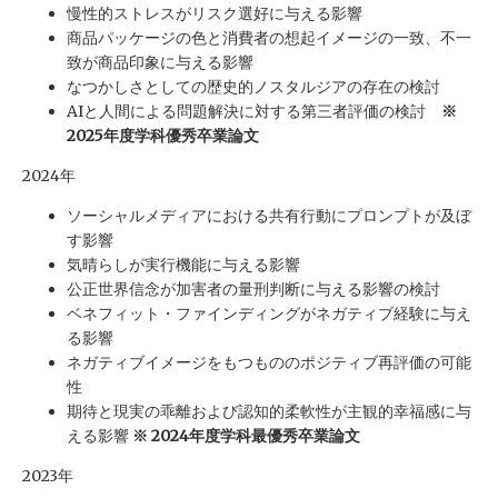
慢性的ストレスがリスク選好に与える影響
商品パッケージの色と消費者の想起イメージの一致、不一
致が商品印象に与える影響
なつかしさとしての歴史的ノスタルジアの存在の検討
AIと人間による問題解決に対する第三者評価の検討
※
2025年度学科優秀卒業論文
2024年
ソーシャルメディアにおける共有行動にプロンプトが及ぼ
す影響
気晴らしが実行機能に与える影響
公正世界信念が加害者の量刑判断に与える影響の検討
ベネフィット・ファインディングがネガティブ経験に与え
る影響
ネガティブイメージをもつもののポジティブ再評価の可能
性
期待と現実の乖離および認知的柔軟性が主観的幸福感に与
える影響
※ 2024年度学科最優秀卒業論文
2023年