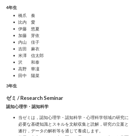
4年生
橋爪 奏
比内 愛
伊藤 悠夏
加藤 芽依
内山 佳子
吉田 麻衣
米澤 信太郎
沢 和泰
高野 華凜
田中 陽菜
3年生
ゼミ / Research Seminar
認知心理学・認知科学
当ゼミは，認知心理学・認知科学・心理科学領域の研究に
必要な基礎知識とスキルを文献収集と読解，研究の立案と
遂行，データの解析等を通じて養成します。