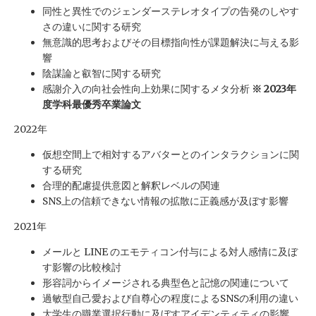
同性と異性でのジェンダーステレオタイプの告発のしやす
さの違いに関する研究
無意識的思考およびその目標指向性が課題解決に与える影
響
陰謀論と叡智に関する研究
感謝介入の向社会性向上効果に関するメタ分析
※ 2023年
度学科最優秀卒業論文
2022年
仮想空間上で相対するアバターとのインタラクションに関
する研究
合理的配慮提供意図と解釈レベルの関連
SNS上の信頼できない情報の拡散に正義感が及ぼす影響
2021年
メールと LINE のエモティコン付与による対人感情に及ぼ
す影響の比較検討
形容詞からイメージされる典型色と記憶の関連について
過敏型自己愛および自尊心の程度によるSNSの利用の違い
大学生の職業選択行動に及ぼすアイデンティティの影響