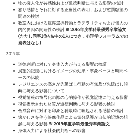
物の擬人化が共感性および道徳判断に与える影響の検討
怒り感情とそれに対する正当性の表明，および懲罰願望の
関連の検討
教室内における座席選択行動とラテラリティおよび個人の
内的要因の関連性の検討
※ 2016年度学科最優秀卒業論文
(ただし同率1位4名中の1人につき，心理学フォーラムでの
発表はなし)
2015年
道徳判断に対して身体入力が与える影響の検証
展望的記憶におけるイメージの効果：事象ベースと時間ベ
ースの比較
レジリエンスの高さが先延ばし行動の有無及び先延ばし傾
向に与える影響について
視覚情報の符号化の際の心的操作が視覚記憶に与える影響
視覚提示された材質が道徳判断に与える影響の検討
合成音声に対する印象と聴取時に喚起される感情の検討
懐かしさを伴う映像作品による気分誘導が自伝的記憶の想
起に与える影響
※ 2015年度学科最優秀卒業論文
身体入力による社会的判断への影響