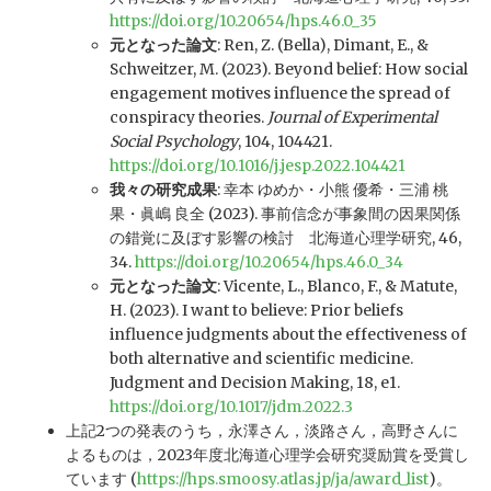
https://doi.org/10.20654/hps.46.0_35
元となった論文
: Ren, Z. (Bella), Dimant, E., &
Schweitzer, M. (2023). Beyond belief: How social
engagement motives influence the spread of
conspiracy theories.
Journal of Experimental
Social Psychology
, 104, 104421.
https://doi.org/10.1016/j.jesp.2022.104421
我々の研究成果
: 幸本 ゆめか・小熊 優希・三浦 桃
果・眞嶋 良全 (2023). 事前信念が事象間の因果関係
の錯覚に及ぼす影響の検討 北海道心理学研究, 46,
34.
https://doi.org/10.20654/hps.46.0_34
元となった論文
: Vicente, L., Blanco, F., & Matute,
H. (2023). I want to believe: Prior beliefs
influence judgments about the effectiveness of
both alternative and scientific medicine.
Judgment and Decision Making, 18, e1.
https://doi.org/10.1017/jdm.2022.3
上記2つの発表のうち，永澤さん，淡路さん，高野さんに
よるものは，2023年度北海道心理学会研究奨励賞を受賞し
ています (
https://hps.smoosy.atlas.jp/ja/award_list
)。